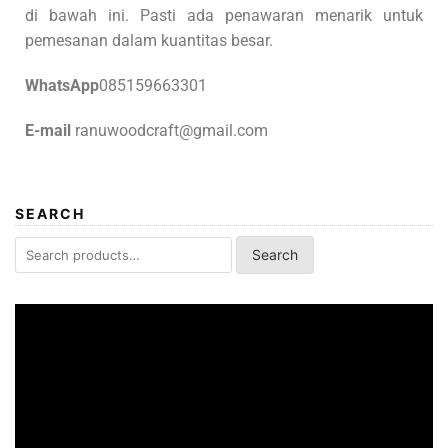
di bawah ini. Pasti ada penawaran menarik untuk
pemesanan dalam kuantitas besar.
WhatsApp
085159663301
E-mail
ranuwoodcraft@gmail.com
SEARCH
Search
Video
Player