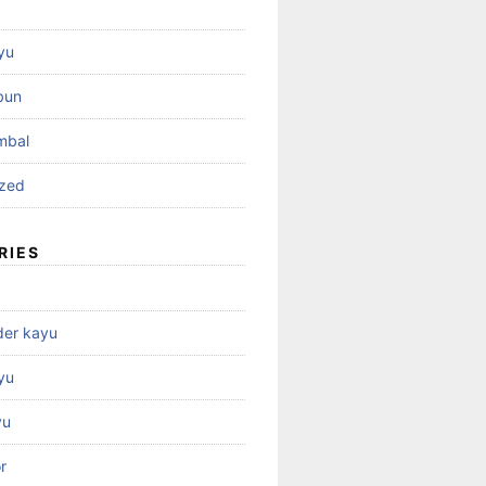
yu
bun
mbal
ized
RIES
der kayu
yu
yu
r