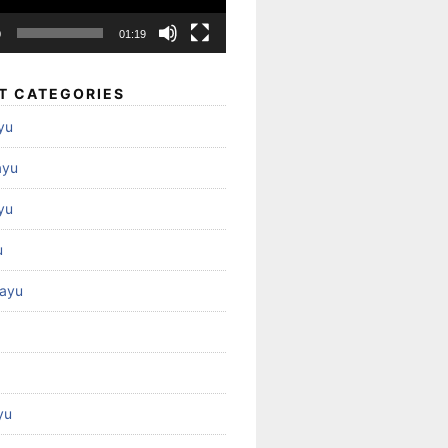
0
01:19
T CATEGORIES
yu
ayu
yu
u
ayu
yu