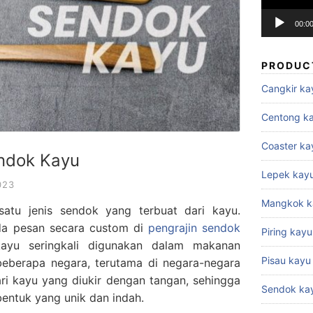
00:0
PRODUC
Cangkir ka
Centong k
Coaster ka
ndok Kayu
Lepek kay
023
Mangkok k
atu jenis sendok yang terbuat dari kayu.
nda pesan secara custom di
pengrajin sendok
Piring kayu
ayu seringkali digunakan dalam makanan
Pisau kayu
beberapa negara, terutama di negara-negara
ri kayu yang diukir dengan tangan, sehingga
Sendok ka
bentuk yang unik dan indah.