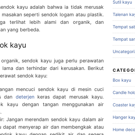
Sutil kayu
 sendok kayu adalah bahwa ia tidak merusak
masakan seperti sendok logam atau plastik.
Talenan ka
ga terlihat lebih alami dan organik, dan
Tempat sa
an yang berbeda.
Tempat sa
ok kayu
Uncategor
 organik, sendok kayu juga perlu perawatan
 lama dan terhindar dari kerusakan. Berikut
CATEGO
merawat sendok kayu:
Box kayu
angan mencuci sendok kayu di mesin cuci
Candle hol
as dan
deterjen
keras dapat merusak kayu.
dok kayu dengan tangan menggunakan air
Coaster ka
.
Hanger ka
ir: Jangan merendam sendok kayu dalam air
yu dapat menyerap air dan membengkak atau
Home deco
endok kayu dengan sedikit air dan segera