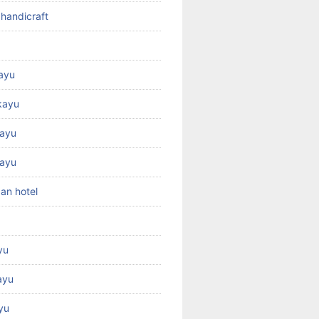
 handicraft
kayu
kayu
ayu
kayu
an hotel
yu
ayu
yu