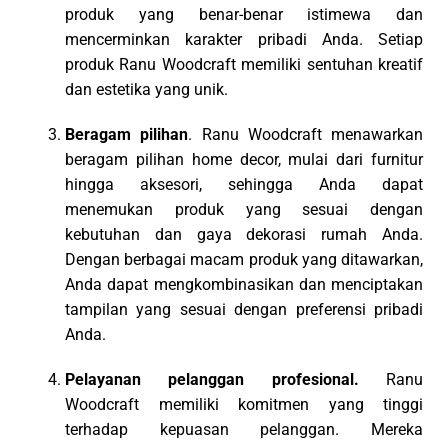
produk yang benar-benar istimewa dan
mencerminkan karakter pribadi Anda. Setiap
produk Ranu Woodcraft memiliki sentuhan kreatif
dan estetika yang unik.
Beragam pilihan
. Ranu Woodcraft menawarkan
beragam pilihan home decor, mulai dari furnitur
hingga aksesori, sehingga Anda dapat
menemukan produk yang sesuai dengan
kebutuhan dan gaya dekorasi rumah Anda.
Dengan berbagai macam produk yang ditawarkan,
Anda dapat mengkombinasikan dan menciptakan
tampilan yang sesuai dengan preferensi pribadi
Anda.
Pelayanan pelanggan profesional.
Ranu
Woodcraft memiliki komitmen yang tinggi
terhadap kepuasan pelanggan. Mereka