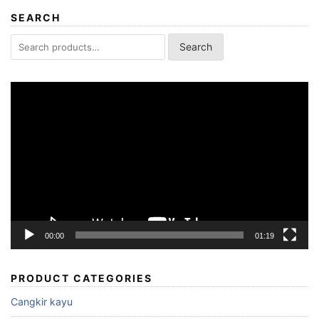
SEARCH
Search
Video
Player
00:00
01:19
PRODUCT CATEGORIES
Cangkir kayu