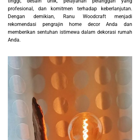
tinggi, desain unik, pelayanan pelanggan yang
profesional, dan komitmen terhadap keberlanjutan.
Dengan demikian, Ranu Woodcraft menjadi
rekomendasi pengrajin home decor Anda dan
memberikan sentuhan istimewa dalam dekorasi rumah
Anda.