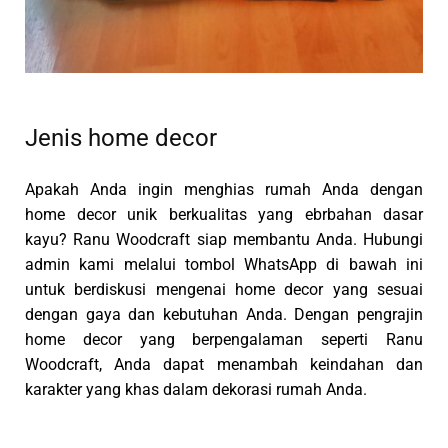
Jenis home decor
Apakah Anda ingin menghias rumah Anda dengan
home decor unik berkualitas yang ebrbahan dasar
kayu? Ranu Woodcraft siap membantu Anda. Hubungi
admin kami melalui tombol WhatsApp di bawah ini
untuk berdiskusi mengenai home decor yang sesuai
dengan gaya dan kebutuhan Anda. Dengan pengrajin
home decor yang berpengalaman seperti Ranu
Woodcraft, Anda dapat menambah keindahan dan
karakter yang khas dalam dekorasi rumah Anda.