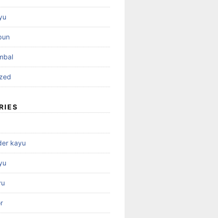
yu
bun
mbal
ized
RIES
der kayu
yu
yu
r