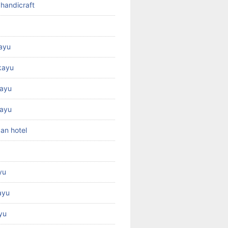
 handicraft
kayu
kayu
ayu
kayu
an hotel
yu
ayu
yu