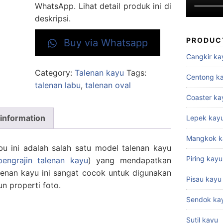
WhatsApp. Lihat detail produk ini di
deskripsi.
PRODUC
Buy via Whatsapp
Cangkir ka
Category:
Talenan kayu
Tags:
Centong k
talenan labu
,
talenan oval
Coaster ka
 information
Lepek kay
Mangkok k
bu ini adalah salah satu model talenan kayu
Piring kayu
pengrajin talenan kayu
) yang mendapatkan
lenan kayu ini sangat cocok untuk digunakan
Pisau kayu
n properti foto.
Sendok ka
Sutil kayu