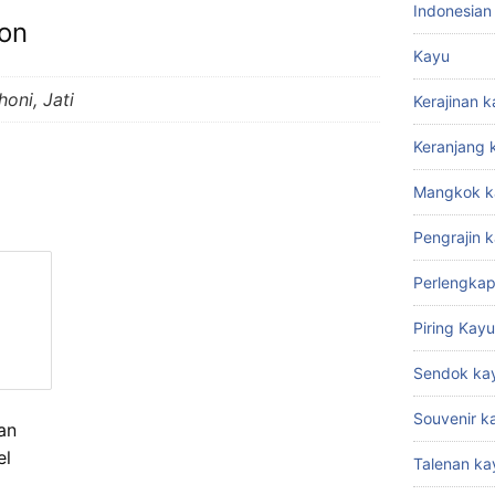
Indonesian
ion
Kayu
oni, Jati
Kerajinan 
Keranjang 
Mangkok k
Pengrajin 
Perlengkap
Piring Kayu
Sendok ka
Souvenir k
an
el
Talenan ka