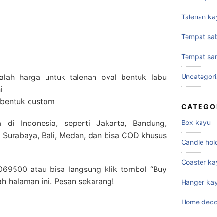
Talenan ka
Tempat sa
Tempat sa
Uncategor
lah harga untuk talenan oval bentuk labu
i
 bentuk custom
CATEGO
Box kayu
 di Indonesia, seperti Jakarta, Bandung,
 Surabaya, Bali, Medan, dan bisa COD khusus
Candle hol
Coaster ka
69500 atau bisa langsung klik tombol “Buy
h halaman ini. Pesan sekarang!
Hanger ka
Home deco