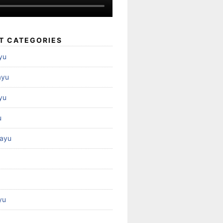
T CATEGORIES
yu
ayu
yu
u
ayu
yu