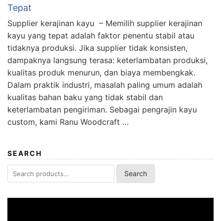
Tepat
Supplier kerajinan kayu – Memilih supplier kerajinan
kayu yang tepat adalah faktor penentu stabil atau
tidaknya produksi. Jika supplier tidak konsisten,
dampaknya langsung terasa: keterlambatan produksi,
kualitas produk menurun, dan biaya membengkak.
Dalam praktik industri, masalah paling umum adalah
kualitas bahan baku yang tidak stabil dan
keterlambatan pengiriman. Sebagai pengrajin kayu
custom, kami Ranu Woodcraft …
SEARCH
Search
Search
for:
Video
Player