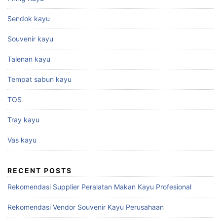
Sendok kayu
Souvenir kayu
Talenan kayu
Tempat sabun kayu
TOS
Tray kayu
Vas kayu
RECENT POSTS
Rekomendasi Supplier Peralatan Makan Kayu Profesional
Rekomendasi Vendor Souvenir Kayu Perusahaan