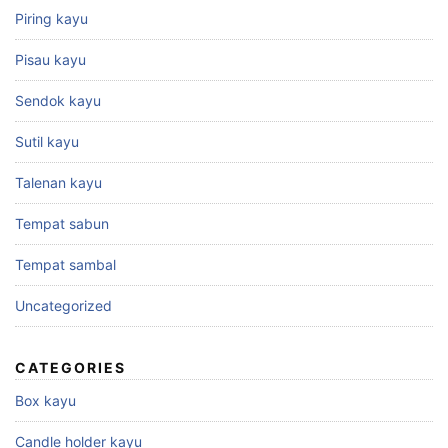
Piring kayu
Pisau kayu
Sendok kayu
Sutil kayu
Talenan kayu
Tempat sabun
Tempat sambal
Uncategorized
CATEGORIES
Box kayu
Candle holder kayu