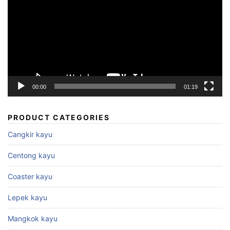
00:00
01:19
PRODUCT CATEGORIES
Cangkir kayu
Centong kayu
Coaster kayu
Lepek kayu
Mangkok kayu