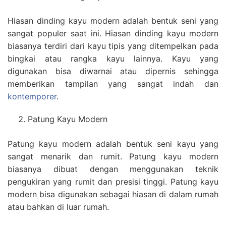
Hiasan dinding kayu modern adalah bentuk seni yang
sangat populer saat ini. Hiasan dinding kayu modern
biasanya terdiri dari kayu tipis yang ditempelkan pada
bingkai atau rangka kayu lainnya. Kayu yang
digunakan bisa diwarnai atau dipernis sehingga
memberikan tampilan yang sangat indah dan
kontemporer
.
Patung Kayu Modern
Patung kayu modern adalah bentuk seni kayu yang
sangat menarik dan rumit. Patung kayu modern
biasanya dibuat dengan menggunakan teknik
pengukiran yang rumit dan presisi tinggi. Patung kayu
modern bisa digunakan sebagai hiasan di dalam rumah
atau bahkan di luar rumah.