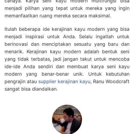
cahaya. Karya seni kayu modern multifungsi bisa
menjadi pilihan yang tepat untuk mereka yang ingin
memanfaatkan ruang mereka secara maksimal.
Itulah beberapa ide kerajinan kayu modern yang bisa
menjadi inspirasi untuk Anda. Selalu ingatlah untuk
berinovasi dan menciptakan sesuatu yang baru dan
menarik. Kerajinan kayu modern adalah bentuk seni
yang tidak terbatas, jadi jangan takut untuk mencoba
ide-ide Anda sendiri dan membuat karya seni kayu
modern yang benar-benar unik. Untuk kebutuhan
pengrajin atau
supplier kerajinan kayu
, Ranu Woodcraft
sangat bisa diandalkan.